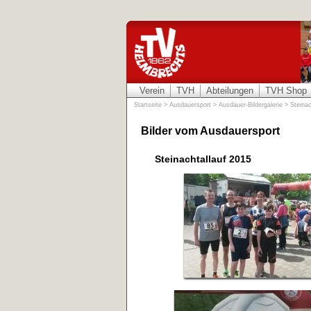
Verein
TVH
Abteilungen
TVH Shop
Startseite
>
Ausdauersport
>
Ausdauer-Bildergalerie
>
Steinac
Bilder vom Ausdauersport
Steinachtallauf 2015