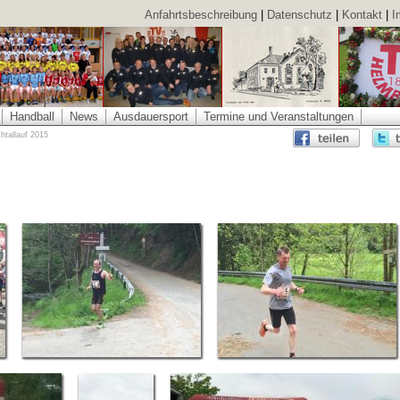
Anfahrtsbeschreibung
|
Datenschutz
|
Kontakt
|
I
Handball
News
Ausdauersport
Termine und Veranstaltungen
htallauf 2015