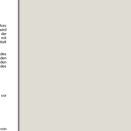
rkes
wird
 der
 mit
telt
 des
 den
 den
 des
 vor
 von