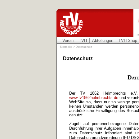
Verein
TVH
Abteilungen
TVH Shop
Startseite
>
Datenschutz
Datenschutz
Date
Der TV 1862 Helmbrechts e.V.
www.tv1862helmbrechts.de
und verantw
WebSite so, dass nur so wenige pers
keinen Umständen werden personenbe
ausdrückliche Einwilligung des Besu
genutzt.
Zugriff auf personenbezogene Dat
Durchführung ihrer Aufgaben innerhalb
zum Datenschutz informiert sind u
Datenschutzgrundverordnung [EU-DSGVO