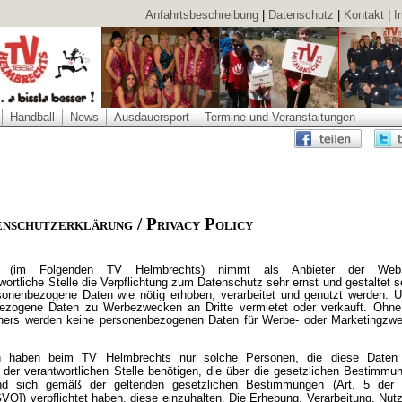
Anfahrtsbeschreibung
|
Datenschutz
|
Kontakt
|
I
Handball
News
Ausdauersport
Termine und Veranstaltungen
nschutzerklärung / Privacy Policy
 (im Folgenden TV Helmbrechts) nimmt als Anbieter der WebS
ortliche Stelle die Verpflichtung zum Datenschutz sehr ernst und gestaltet s
onenbezogene Daten wie nötig erhoben, verarbeitet und genutzt werden. U
zogene Daten zu Werbezwecken an Dritte vermietet oder verkauft. Ohne
chers werden keine personenbezogenen Daten für Werbe- oder Marketingzw
en haben beim TV Helmbrechts nur solche Personen, die diese Daten
 der verantwortlichen Stelle benötigen, die über die gesetzlichen Bestimmu
nd sich gemäß der geltenden gesetzlichen Bestimmungen (Art. 5 der
]) verpflichtet haben, diese einzuhalten. Die Erhebung, Verarbeitung, Nut