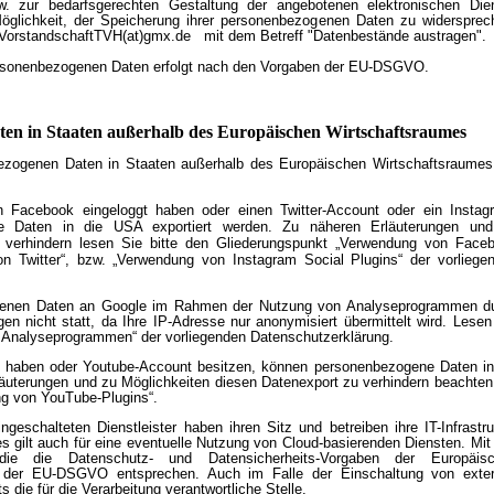
. zur bedarfsgerechten Gestaltung der angebotenen elektronischen Die
 Möglichkeit, der Speicherung ihrer personenbezogenen Daten zu widersprec
 VorstandschaftTVH(at)gmx.de mit dem Betreff "Datenbestände austragen".
personenbezogenen Daten erfolgt nach den Vorgaben der EU-DSGVO.
ten in Staaten außerhalb des Europäischen Wirtschaftsraumes
nbezogenen Daten in Staaten außerhalb des Europäischen Wirtschaftsraumes
n Facebook eingeloggt haben oder einen Twitter-Account oder ein Instag
e Daten in die USA exportiert werden. Zu näheren Erläuterungen un
u verhindern lesen Sie bitte den Gliederungspunkt „Verwendung von Face
on Twitter“, bzw. „Verwendung von Instagram Social Plugins“ der vorliege
ogenen Daten an Google im Rahmen der Nutzung von Analyseprogrammen d
egen nicht statt, da Ihre IP-Adresse nur anonymisiert übermittelt wird. Lesen
 Analyseprogrammen“ der vorliegenden Datenschutzerklärung.
gt haben oder Youtube-Account besitzen, können personenbezogene Daten in
läuterungen und zu Möglichkeiten diesen Datenexport zu verhindern beachten
ung von YouTube-Plugins“.
ngeschalteten Dienstleister haben ihren Sitz und betreiben ihre IT-Infrastru
s gilt auch für eine eventuelle Nutzung von Cloud-basierenden Diensten. Mit
 die die Datenschutz- und Datensicherheits-Vorgaben der Europäis
nd der EU-DSGVO entsprechen. Auch im Falle der Einschaltung von exte
s die für die Verarbeitung verantwortliche Stelle.