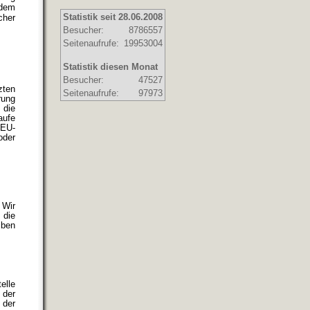
 dem
Statistik seit 28.06.2008
cher
Besucher:
8786557
Seitenaufrufe:
19953004
Statistik diesen Monat
Besucher:
47527
zten
Seitenaufrufe:
97973
rung
die
aufe
 EU-
oder
 Wir
 die
iben
elle
 der
 der