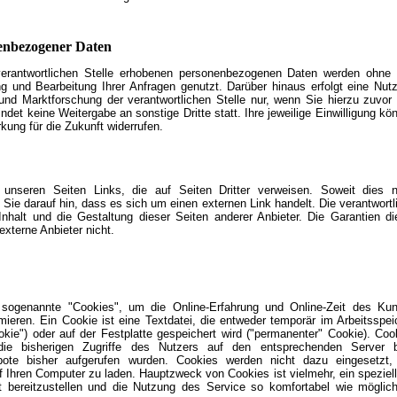
enbezogener Daten
rantwortlichen Stelle erhobenen personenbezogenen Daten werden ohne 
ng und Bearbeitung Ihrer Anfragen genutzt. Darüber hinaus erfolgt eine Nut
nd Marktforschung der verantwortlichen Stelle nur, wenn Sie hierzu zuvor 
findet keine Weitergabe an sonstige Dritte statt. Ihre jeweilige Einwilligung kö
rkung für die Zukunft widerrufen.
 unseren Seiten Links, die auf Seiten Dritter verweisen. Soweit dies n
r Sie darauf hin, dass es sich um einen externen Link handelt. Die verantwortl
 Inhalt und die Gestaltung dieser Seiten anderer Anbieter. Die Garantien di
externe Anbieter nicht.
t sogenannte "Cookies", um die Online-Erfahrung und Online-Zeit des Ku
imieren. Ein Cookie ist eine Textdatei, die entweder temporär im Arbeitsspei
kie") oder auf der Festplatte gespeichert wird ("permanenter" Cookie). Coo
 die bisherigen Zugriffe des Nutzers auf den entsprechenden Server 
ebote bisher aufgerufen wurden. Cookies werden nicht dazu eingesetzt
Ihren Computer zu laden. Hauptzweck von Cookies ist vielmehr, ein speziell
 bereitzustellen und die Nutzung des Service so komfortabel wie möglic