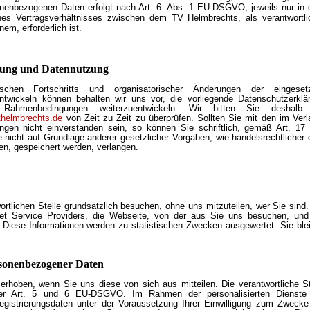
onenbezogenen Daten erfolgt nach Art. 6. Abs. 1 EU-DSGVO, jeweils nur in
nes Vertragsverhältnisses zwischen dem TV Helmbrechts, als verantwortli
em, erforderlich ist.
tung und Datennutzung
en Fortschritts und organisatorischer Änderungen der eingeset
entwickeln können behalten wir uns vor, die vorliegende Datenschutzerklä
ahmenbedingungen weiterzuentwickeln. Wir bitten Sie deshalb 
helmbrechts.de
von Zeit zu Zeit zu überprüfen. Sollten Sie mit den im Verl
ungen nicht einverstanden sein, so können Sie schriftlich, gemäß Art. 17
nicht auf Grundlage anderer gesetzlicher Vorgaben, wie handelsrechtlicher 
en, gespeichert werden, verlangen.
rtlichen Stelle grundsätzlich besuchen, ohne uns mitzuteilen, wer Sie sind.
net Service Providers, die Webseite, von der aus Sie uns besuchen, und
 Diese Informationen werden zu statistischen Zwecken ausgewertet. Sie ble
sonenbezogener Daten
hoben, wenn Sie uns diese von sich aus mitteilen. Die verantwortliche St
der Art. 5 und 6 EU-DSGVO. Im Rahmen der personalisierten Dienste
Registrierungsdaten unter der Voraussetzung Ihrer Einwilligung zum Zwecke