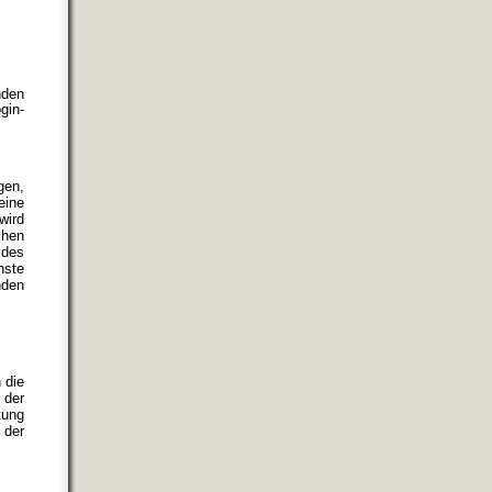
nden
gin-
gen,
eine
wird
chen
 des
nste
nden
 die
 der
tung
 der