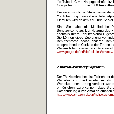
YouTube LLC mit Hauptgeschäftssitz 
Google Inc. mit Sitz in 1600 Amphith
Die verantwortliche Stelle verwende
YouTube Plugin versehene Internetpr
Hierdurch wird an den YouTube-Server 
Sind Sie dabei als Mitglied bei Y
Benutzerkonto zu. Bei Nutzung des Pl
ebenfalls Ihrem Benutzerkonto zugeord
Sie können diese Zuordnung verhinde
Benutzerkonto sowie anderen Ben
entsprechenden Cookies der Firmen lö
Weitere Informationen zur Datenverar
www.google.de/intl/de/policies/privacy/
Amazon-Partnerprogramm
Der TV Helmbrechts ist Teilnehmer d
Websites konzipiert wurde, mittel
Werbekostenerstattung verdient werd
ermöglichen, zu erkennen, dass Sie a
Datennutzung durch Amazon erhalten S
http://www.amazon.de/gp/help/custom