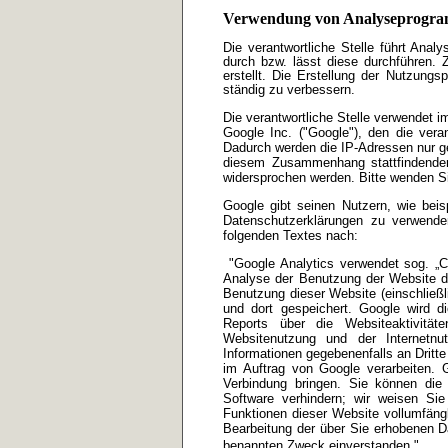
Verwendung von Analyseprogr
Die verantwortliche Stelle führt An
durch bzw. lässt diese durchführen.
erstellt. Die Erstellung der Nutzungs
ständig zu verbessern.
Die verantwortliche Stelle verwendet
Google Inc. ("Google"), den die veran
Dadurch werden die IP-Adressen nur ge
diesem Zusammenhang stattfindenden
widersprochen werden. Bitte wenden S
Google gibt seinen Nutzern, wie beisp
Datenschutzerklärungen zu verwend
folgenden Textes nach:
"Google Analytics verwendet sog. „C
Analyse der Benutzung der Website du
Benutzung dieser Website (einschließ
und dort gespeichert. Google wird 
Reports über die Websiteaktivitä
Websitenutzung und der Internetnu
Informationen gegebenenfalls an Dritte
im Auftrag von Google verarbeiten. 
Verbindung bringen. Sie können die 
Software verhindern; wir weisen Sie
Funktionen dieser Website vollumfäng
Bearbeitung der über Sie erhobenen 
benannten Zweck einverstanden."