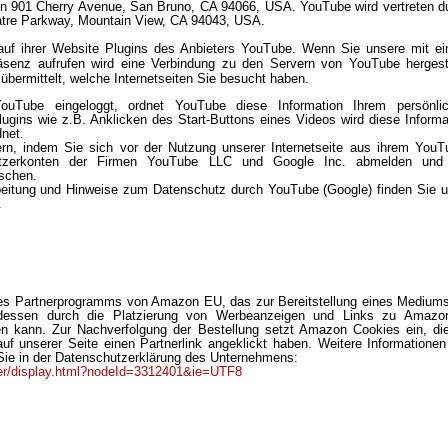
in 901 Cherry Avenue, San Bruno, CA 94066, USA. YouTube wird vertreten d
eatre Parkway, Mountain View, CA 94043, USA.
t auf ihrer Website Plugins des Anbieters YouTube. Wenn Sie unsere mit e
äsenz aufrufen wird eine Verbindung zu den Servern von YouTube hergeste
übermittelt, welche Internetseiten Sie besucht haben.
ouTube eingeloggt, ordnet YouTube diese Information Ihrem persönli
ugins wie z.B. Anklicken des Start-Buttons eines Videos wird diese Informa
net.
rn, indem Sie sich vor der Nutzung unserer Internetseite aus ihrem YouT
utzerkonten der Firmen YouTube LLC und Google Inc. abmelden und
schen.
beitung und Hinweise zum Datenschutz durch YouTube (Google) finden Sie u
.
es Partnerprogramms von Amazon EU, das zur Bereitstellung eines Mediums
s dessen durch die Platzierung von Werbeanzeigen und Links zu Amazo
en kann. Zur Nachverfolgung der Bestellung setzt Amazon Cookies ein, di
uf unserer Seite einen Partnerlink angeklickt haben. Weitere Informationen
ie in der Datenschutzerklärung des Unternehmens:
er/display.html?nodeId=3312401&ie=UTF8