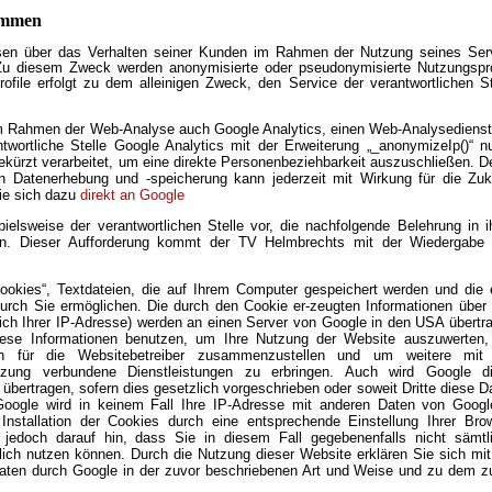
ammen
alysen über das Verhalten seiner Kunden im Rahmen der Nutzung seines Ser
 Zu diesem Zweck werden anonymisierte oder pseudonymisierte Nutzungspro
profile erfolgt zu dem alleinigen Zweck, den Service der verantwortlichen St
 im Rahmen der Web-Analyse auch Google Analytics, einen Web-Analysedienst
twortliche Stelle Google Analytics mit der Erweiterung „_anonymizeIp()“ nu
kürzt verarbeitet, um eine direkte Personenbeziehbarkeit auszuschließen. De
 Datenerhebung und -speicherung kann jederzeit mit Wirkung für die Zuk
ie sich dazu
direkt an Google
ielsweise der verantwortlichen Stelle vor, die nachfolgende Belehrung in i
en. Dieser Aufforderung kommt der TV Helmbrechts mit der Wiedergabe
ookies“, Textdateien, die auf Ihrem Computer gespeichert werden und die 
rch Sie ermöglichen. Die durch den Cookie er-zeugten Informationen über 
lich Ihrer IP-Adresse) werden an einen Server von Google in den USA übertr
diese Informationen benutzen, um Ihre Nutzung der Website auszuwerten
ten für die Websitebetreiber zusammenzustellen und um weitere mit
tzung verbundene Dienstleistungen zu erbringen. Auch wird Google d
 übertragen, sofern dies gesetzlich vorgeschrieben oder soweit Dritte diese D
Google wird in keinem Fall Ihre IP-Adresse mit anderen Daten von Googl
Installation der Cookies durch eine entsprechende Einstellung Ihrer Bro
 jedoch darauf hin, dass Sie in diesem Fall gegebenenfalls nicht sämtl
lich nutzen können. Durch die Nutzung dieser Website erklären Sie sich mit
Daten durch Google in der zuvor beschriebenen Art und Weise und zu dem z