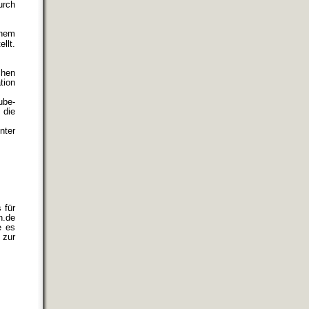
urch
inem
llt.
chen
tion
ube-
 die
nter
 für
n.de
e es
 zur