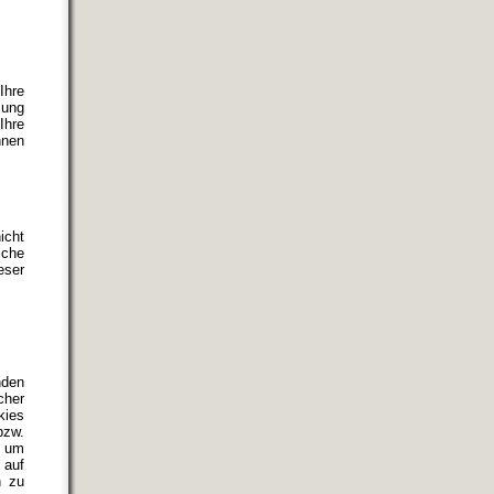
Ihre
zung
Ihre
nnen
icht
iche
eser
nden
cher
kies
bzw.
, um
 auf
h zu