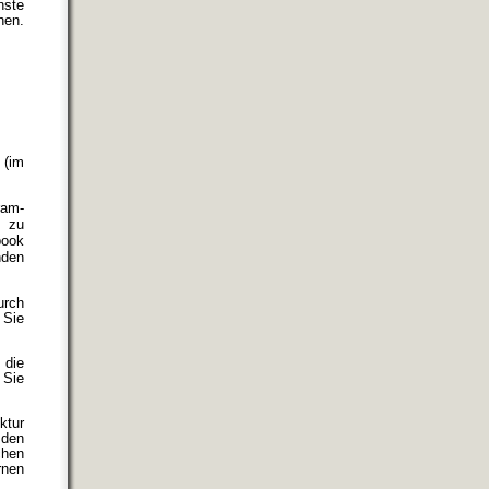
nste
hen.
 (im
ram-
d zu
book
nden
urch
 Sie
 die
 Sie
ktur
 den
chen
rnen