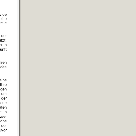
vice
file
elle
 der
tzt.
r in
unft
hren
 des
eine
Ihre
agen
, um
 der
iese
aten
e in
wser
iche
 der
uvor