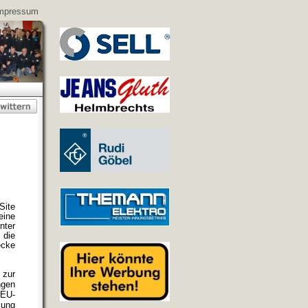
mpressum
ite
eine
nter
 die
ecke
 zur
ngen
 EU-
zung