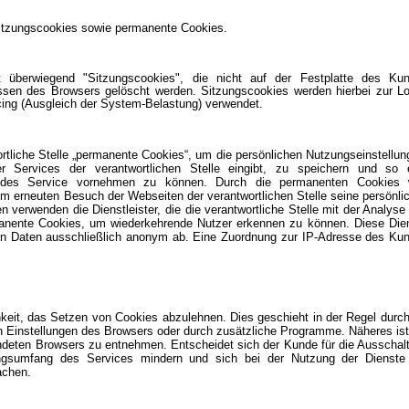
Sitzungscookies sowie permanente Cookies.
et überwiegend "Sitzungscookies", die nicht auf der Festplatte des Ku
ssen des Browsers gelöscht werden. Sitzungscookies werden hierbei zur Lo
cing (Ausgleich der System-Belastung) verwendet.
rtliche Stelle „permanente Cookies“, um die persönlichen Nutzungseinstellun
 Services der verantwortlichen Stelle eingibt, zu speichern und so 
g des Service vornehmen zu können. Durch die permanenten Cookies 
nem erneuten Besuch der Webseiten der verantwortlichen Stelle seine persönli
n verwenden die Dienstleister, die die verantwortliche Stelle mit der Analyse
rmanente Cookies, um wiederkehrende Nutzer erkennen zu können. Diese Die
ten Daten ausschließlich anonym ab. Eine Zuordnung zur IP-Adresse des Ku
hkeit, das Setzen von Cookies abzulehnen. Dies geschieht in der Regel durch
n Einstellungen des Browsers oder durch zusätzliche Programme. Näheres ist
endeten Browsers zu entnehmen. Entscheidet sich der Kunde für die Ausschal
ngsumfang des Services mindern und sich bei der Nutzung der Dienste
achen.