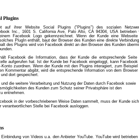
 Plugins
det auf ihrer Website Social Plugins ("Plugins") des sozialen Netzwe
book Inc., 1601 S. California Ave, Palo Alto, CA 94304, USA betrieben 
t einem Facebook Logo gekennzeichnet. Wenn der Kunde eine Webseite
in solches PlugIn enthält, baut der Browser des Kunden eine direkte Verbindung
alt des Plugins wird von Facebook direkt an den Browser des Kunden übermit
bunden.
rhält Facebook die Information, dass der Kunde die entsprechende Seite
 Stelle aufgerufen hat. Ist der Kunde bei Facebook eingeloggt, kann Facebook
onto zuordnen. Wenn der Kunde mit den Plugins interagiert, zum Beispiel
einen Kommentar abgibt, wird die entsprechende Information von dem Browser
 und dort gespeichert.
und die weitere Verarbeitung und Nutzung der Daten durch Facebook sowie
gsmöglichkeiten des Kunden zum Schutz seiner Privatsphäre ist den
zu entnehmen.
Facebook in der vorbeschriebenen Weise Daten sammelt, muss der Kunde sich
r verantwortlichen Stelle bei Facebook ausloggen.
ns
die Einbindung von Videos u.a. den Anbieter YouTube. YouTube wird betrieben