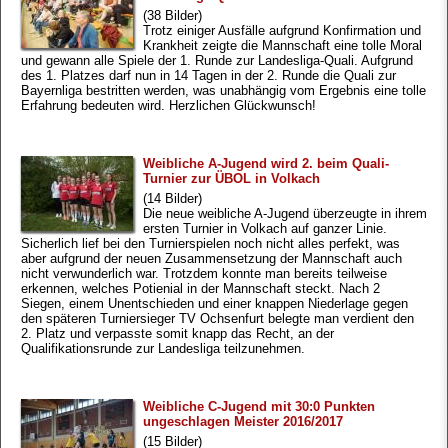
(38 Bilder)
Trotz einiger Ausfälle aufgrund Konfirmation und
Krankheit zeigte die Mannschaft eine tolle Moral
und gewann alle Spiele der 1. Runde zur Landesliga-Quali. Aufgrund
des 1. Platzes darf nun in 14 Tagen in der 2. Runde die Quali zur
Bayernliga bestritten werden, was unabhängig vom Ergebnis eine tolle
Erfahrung bedeuten wird. Herzlichen Glückwunsch!
Weibliche A-Jugend wird 2. beim Quali-
Turnier zur ÜBOL in Volkach
(14 Bilder)
Die neue weibliche A-Jugend überzeugte in ihrem
ersten Turnier in Volkach auf ganzer Linie.
Sicherlich lief bei den Turnierspielen noch nicht alles perfekt, was
aber aufgrund der neuen Zusammensetzung der Mannschaft auch
nicht verwunderlich war. Trotzdem konnte man bereits teilweise
erkennen, welches Potienial in der Mannschaft steckt. Nach 2
Siegen, einem Unentschieden und einer knappen Niederlage gegen
den späteren Turniersieger TV Ochsenfurt belegte man verdient den
2. Platz und verpasste somit knapp das Recht, an der
Qualifikationsrunde zur Landesliga teilzunehmen.
Weibliche C-Jugend mit 30:0 Punkten
ungeschlagen Meister 2016/2017
(15 Bilder)