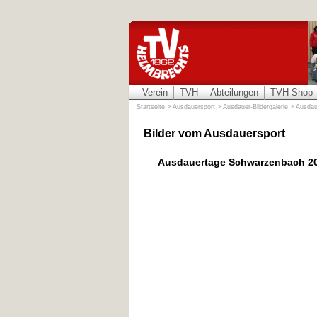
Verein
TVH
Abteilungen
TVH Shop
Startseite
>
Ausdauersport
>
Ausdauer-Bildergalerie
>
Ausdau
Bilder vom Ausdauersport
Ausdauertage Schwarzenbach 2