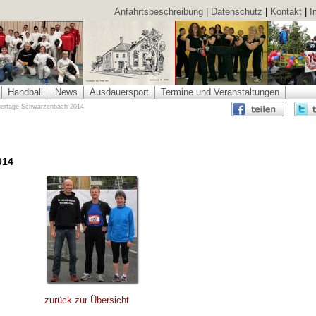
Anfahrtsbeschreibung
|
Datenschutz
|
Kontakt
|
I
Handball
News
Ausdauersport
Termine und Veranstaltungen
ertage Schwarzenbach 2014
014
zurück zur Übersicht