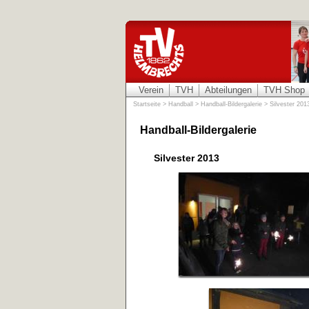
Verein
TVH
Abteilungen
TVH Shop
Startseite
>
Handball
>
Handball-Bildergalerie
>
Silvester 201
Handball-Bildergalerie
Silvester 2013