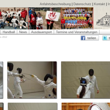
Anfahrtsbeschreibung
|
Datenschutz
|
Kontakt
|
I
Handball
News
Ausdauersport
Termine und Veranstaltungen
ts 2012