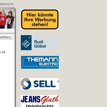
mpressum
n 16