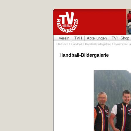
Verein
TVH
Abteilungen
TVH Shop
Startseite
>
Handball
>
Handball-Bildergalerie
>
Dolomiten R
Handball-Bildergalerie