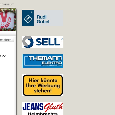
mpressum
n 22