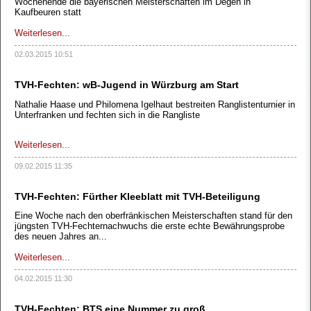
Wochenende die bayerischen Meisterschaften im Degen in
Kaufbeuren statt
Weiterlesen...
02.03.2015 10:51
TVH-Fechten: wB-Jugend in Würzburg am Start
Nathalie Haase und Philomena Igelhaut bestreiten Ranglistenturnier in
Unterfranken und fechten sich in die Rangliste
Weiterlesen...
09.02.2015 11:35
TVH-Fechten: Fürther Kleeblatt mit TVH-Beteiligung
Eine Woche nach den oberfränkischen Meisterschaften stand für den
jüngsten TVH-Fechternachwuchs die erste echte Bewährungsprobe
des neuen Jahres an...
Weiterlesen...
04.02.2015 11:30
TVH-Fechten: BTS eine Nummer zu groß