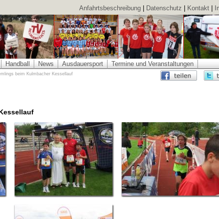
Anfahrtsbeschreibung
|
Datenschutz
|
Kontakt
|
I
Handball
News
Ausdauersport
Termine und Veranstaltungen
emlings beim Kulmbacher Kessellauf
Kessellauf