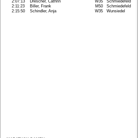
2:07:13
Drescher, Cathrin
W35
Schmiedefeld
2:11:23
Biller, Frank
M50
Schmiedefeld
2:15:50
Schindler, Anja
W35
Wunsiedel