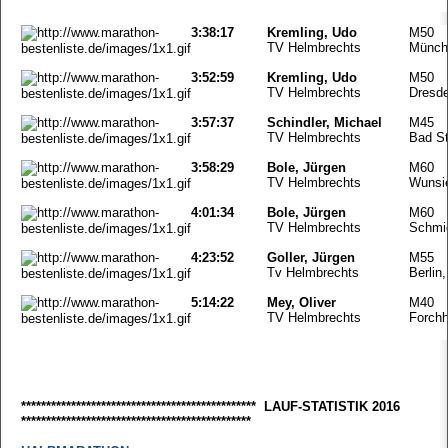
3:38:17
Kremling, Udo
M50
TV Helmbrechts
Münche
3:52:59
Kremling, Udo
M50
TV Helmbrechts
Dresde
3:57:37
Schindler, Michael
M45
TV Helmbrechts
Bad St
3:58:29
Bole, Jürgen
M60
TV Helmbrechts
Wunsie
4:01:34
Bole, Jürgen
M60
TV Helmbrechts
Schmie
4:23:52
Goller, Jürgen
M55
Tv Helmbrechts
Berlin,
5:14:22
Mey, Oliver
M40
TV Helmbrechts
Forchh
*********************************************** LAUF-STATISTIK 2016
**********************************************