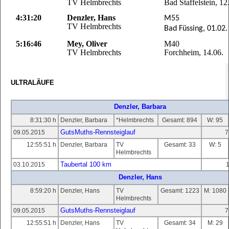
TV Helmbrechts
Bad Staffelstein, 12
4:31:20
Denzler, Hans
M55
TV Helmbrechts
Bad Füssing, 01.02.
5:16:46
Mey, Oliver
M40
TV Helmbrechts
Forchheim, 14.06.
ULTRALÄUFE
Denzler, Barbara
8:31:30 h
Denzler, Barbara
*Helmbrechts
Gesamt: 894
W: 95
GutsMuths-Rennsteiglauf
09.05.2015
7
12:55:51 h
Denzler, Barbara
TV
Gesamt: 33
W: 5
Helmbrechts
Taubertal 100 km
03.10.2015
Denzler, Hans
8:59:20 h
Denzler, Hans
TV
Gesamt: 1223
M: 1080
Helmbrechts
GutsMuths-Rennsteiglauf
09.05.2015
7
12:55:51 h
Denzler, Hans
TV
Gesamt: 34
M: 29