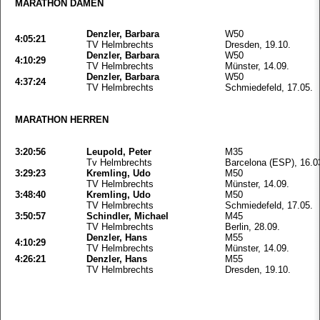
MARATHON DAMEN
Denzler, Barbara
W50
4:05:21
TV Helmbrechts
Dresden, 19.10.
Denzler, Barbara
W50
4:10:29
TV Helmbrechts
Münster, 14.09.
Denzler, Barbara
W50
4:37:24
TV Helmbrechts
Schmiedefeld, 17.05.
MARATHON HERREN
3:20:56
Leupold, Peter
M35
Tv Helmbrechts
Barcelona (ESP), 16.0
3:29:23
Kremling, Udo
M50
TV Helmbrechts
Münster, 14.09.
3:48:40
Kremling, Udo
M50
TV Helmbrechts
Schmiedefeld, 17.05.
3:50:57
Schindler, Michael
M45
TV Helmbrechts
Berlin, 28.09.
Denzler, Hans
M55
4:10:29
TV Helmbrechts
Münster, 14.09.
4:26:21
Denzler, Hans
M55
TV Helmbrechts
Dresden, 19.10.