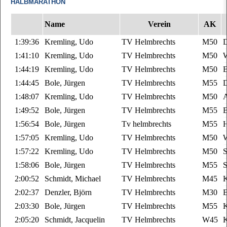
HALBMARATHON
Name
Verein
AK
1:39:36
Kremling, Udo
TV Helmbrechts
M50
D
1:41:10
Kremling, Udo
TV Helmbrechts
M50
W
1:44:19
Kremling, Udo
TV Helmbrechts
M50
B
1:44:45
Bole, Jürgen
TV Helmbrechts
M55
D
1:48:07
Kremling, Udo
TV Helmbrechts
M50
A
1:49:52
Bole, Jürgen
TV Helmbrechts
M55
B
1:56:54
Bole, Jürgen
Tv helmbrechts
M55
1:57:05
Kremling, Udo
TV Helmbrechts
M50
W
1:57:22
Kremling, Udo
TV Helmbrechts
M50
S
1:58:06
Bole, Jürgen
TV Helmbrechts
M55
S
2:00:52
Schmidt, Michael
TV Helmbrechts
M45
K
2:02:37
Denzler, Björn
TV Helmbrechts
M30
B
2:03:30
Bole, Jürgen
TV Helmbrechts
M55
K
2:05:20
Schmidt, Jacquelin
TV Helmbrechts
W45
K