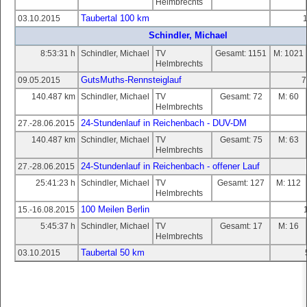
Helmbrechts
Taubertal 100 km
03.10.2015
Schindler, Michael
8:53:31 h
Schindler, Michael
TV
Gesamt: 1151
M: 1021
Helmbrechts
GutsMuths-Rennsteiglauf
09.05.2015
7
140.487 km
Schindler, Michael
TV
Gesamt: 72
M: 60
Helmbrechts
24-Stundenlauf in Reichenbach - DUV-DM
27.-28.06.2015
140.487 km
Schindler, Michael
TV
Gesamt: 75
M: 63
Helmbrechts
24-Stundenlauf in Reichenbach - offener Lauf
27.-28.06.2015
25:41:23 h
Schindler, Michael
TV
Gesamt: 127
M: 112
Helmbrechts
100 Meilen Berlin
15.-16.08.2015
5:45:37 h
Schindler, Michael
TV
Gesamt: 17
M: 16
Helmbrechts
Taubertal 50 km
03.10.2015