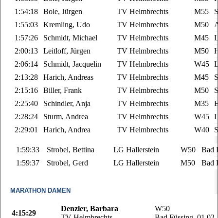
1:54:18
Bole, Jürgen
TV Helmbrechts
M55
S
1:55:03
Kremling, Udo
TV Helmbrechts
M50
A
1:57:26
Schmidt, Michael
TV Helmbrechts
M45
L
2:00:13
Leitloff, Jürgen
TV Helmbrechts
M50
2:06:14
Schmidt, Jacquelin
TV Helmbrechts
W45
L
2:13:28
Harich, Andreas
TV Helmbrechts
M45
S
2:15:16
Biller, Frank
TV Helmbrechts
M50
S
2:25:40
Schindler, Anja
TV Helmbrechts
M35
B
2:28:24
Sturm, Andrea
TV Helmbrechts
W45
L
2:29:01
Harich, Andrea
TV Helmbrechts
W40
S
1:59:33
Strobel, Bettina
LG Hallerstein
W50
Bad 
1:59:37
Strobel, Gerd
LG Hallerstein
M50
Bad 
MARATHON DAMEN
Denzler, Barbara
W50
4:15:29
TV Helmbrechts
Bad Füssing, 01.02.