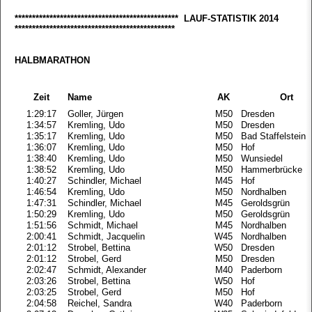
*********************************************** LAUF-STATISTIK 2014
**********************************************
HALBMARATHON
Zeit
Name
AK
Ort
1:29:17
Goller, Jürgen
M50
Dresden
1:34:57
Kremling, Udo
M50
Dresden
1:35:17
Kremling, Udo
M50
Bad Staffelstein
1:36:07
Kremling, Udo
M50
Hof
1:38:40
Kremling, Udo
M50
Wunsiedel
1:38:52
Kremling, Udo
M50
Hammerbrücke
1:40:27
Schindler, Michael
M45
Hof
1:46:54
Kremling, Udo
M50
Nordhalben
1:47:31
Schindler, Michael
M45
Geroldsgrün
1:50:29
Kremling, Udo
M50
Geroldsgrün
1:51:56
Schmidt, Michael
M45
Nordhalben
2:00:41
Schmidt, Jacquelin
W45
Nordhalben
2:01:12
Strobel, Bettina
W50
Dresden
2:01:12
Strobel, Gerd
M50
Dresden
2:02:47
Schmidt, Alexander
M40
Paderborn
2:03:26
Strobel, Bettina
W50
Hof
2:03:25
Strobel, Gerd
M50
Hof
2:04:58
Reichel, Sandra
W40
Paderborn