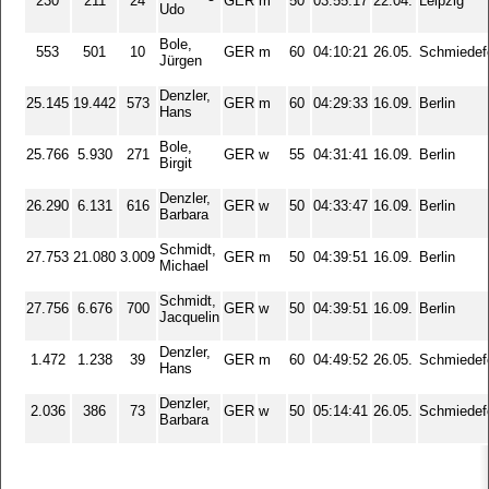
230
211
24
GER
m
50
03:55:17
22.04.
Leipzig
Udo
Bole,
553
501
10
GER
m
60
04:10:21
26.05.
Schmiedef
Jürgen
Denzler,
25.145
19.442
573
GER
m
60
04:29:33
16.09.
Berlin
Hans
Bole,
25.766
5.930
271
GER
w
55
04:31:41
16.09.
Berlin
Birgit
Denzler,
26.290
6.131
616
GER
w
50
04:33:47
16.09.
Berlin
Barbara
Schmidt,
27.753
21.080
3.009
GER
m
50
04:39:51
16.09.
Berlin
Michael
Schmidt,
27.756
6.676
700
GER
w
50
04:39:51
16.09.
Berlin
Jacquelin
Denzler,
1.472
1.238
39
GER
m
60
04:49:52
26.05.
Schmiedef
Hans
Denzler,
2.036
386
73
GER
w
50
05:14:41
26.05.
Schmiedef
Barbara