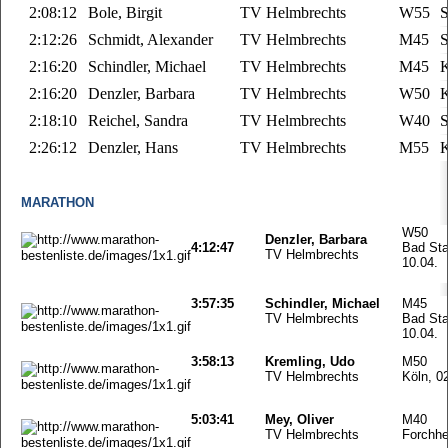
2:08:12
Bole, Birgit
TV Helmbrechts
W55
S
2:12:26
Schmidt, Alexander
TV Helmbrechts
M45
S
2:16:20
Schindler, Michael
TV Helmbrechts
M45
K
2:16:20
Denzler, Barbara
TV Helmbrechts
W50
K
2:18:10
Reichel, Sandra
TV Helmbrechts
W40
S
2:26:12
Denzler, Hans
TV Helmbrechts
M55
K
MARATHON
W50
Denzler, Barbara
4:12:47
Bad Staf
TV Helmbrechts
10.04.
3:57:35
Schindler, Michael
M45
TV Helmbrechts
Bad Staf
10.04.
3:58:13
Kremling, Udo
M50
TV Helmbrechts
Köln, 0
5:03:41
Mey, Oliver
M40
TV Helmbrechts
Forchhe