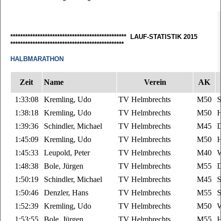
*********************************************** LAUF-STATISTIK 2015
**********************************************
HALBMARATHON
Zeit
Name
Verein
AK
1:33:08
Kremling, Udo
TV Helmbrechts
M50
S
1:38:18
Kremling, Udo
TV Helmbrechts
M50
1:39:36
Schindler, Michael
TV Helmbrechts
M45
D
1:45:09
Kremling, Udo
TV Helmbrechts
M50
1:45:33
Leupold, Peter
TV Helmbrechts
M40
W
1:48:38
Bole, Jürgen
TV Helmbrechts
M55
D
1:50:19
Schindler, Michael
TV Helmbrechts
M45
S
1:50:46
Denzler, Hans
TV Helmbrechts
M55
S
1:52:39
Kremling, Udo
TV Helmbrechts
M50
W
1:53:55
Bole, Jürgen
TV Helmbrechts
M55