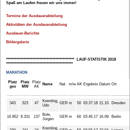
Spaß am Laufen freuen wir uns immer!
Termine der Ausdauerabteilung
Aktivitäten der Ausdauerabteilung
Ausdauer-Berichte
Bildergalerie
*********************************************** LAUF-STATISTIK 2018
**********************************************
MARATHON
Platz
Platz
Platz
Name
Nat.
m/w
AK
Ergebnis
Datum
Ort
ges
MW
AK
Kremling,
343
323
47
GER
m
50
03:37:18
21.10.
Dresden
Udo
Bole,
10.852
9.331
137
GER
m
60
03:45:17
16.09.
Berlin
Jürgen
Kremling,