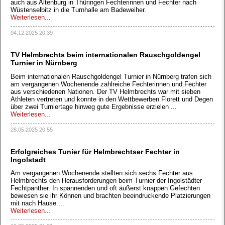
auch aus Altenburg in Thüringen Fechterinnen und Fechter nach
Wüstenselbitz in die Turnhalle am Badeweiher.
Weiterlesen...
04.12.2025 20:39
TV Helmbrechts beim internationalen Rauschgoldengel
Turnier in Nürnberg
Beim internationalen Rauschgoldengel Turnier in Nürnberg trafen sich
am vergangenen Wochenende zahlreiche Fechterinnen und Fechter
aus verschiedenen Nationen. Der TV Helmbrechts war mit sieben
Athleten vertreten und konnte in den Wettbewerben Florett und Degen
über zwei Turniertage hinweg gute Ergebnisse erzielen ...
Weiterlesen...
28.05.2025 20:55
Erfolgreiches Tunier für Helmbrechtser Fechter in
Ingolstadt
Am vergangenen Wochenende stellten sich sechs Fechter aus
Helmbrechts den Herausforderungen beim Turnier der Ingolstädter
Fechtpanther. In spannenden und oft äußerst knappen Gefechten
bewiesen sie ihr Können und brachten beeindruckende Platzierungen
mit nach Hause ...
Weiterlesen...