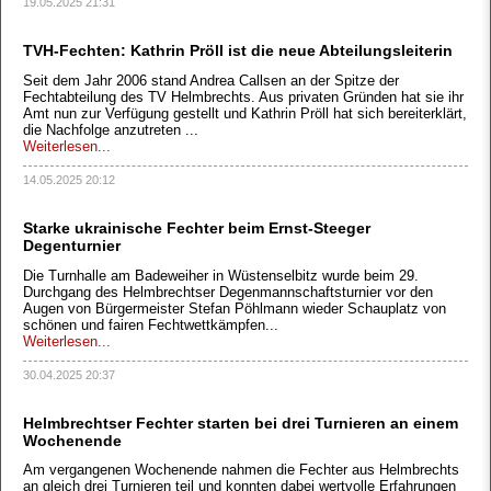
19.05.2025 21:31
TVH-Fechten: Kathrin Pröll ist die neue Abteilungsleiterin
Seit dem Jahr 2006 stand Andrea Callsen an der Spitze der
Fechtabteilung des TV Helmbrechts. Aus privaten Gründen hat sie ihr
Amt nun zur Verfügung gestellt und Kathrin Pröll hat sich bereiterklärt,
die Nachfolge anzutreten ...
Weiterlesen...
14.05.2025 20:12
Starke ukrainische Fechter beim Ernst-Steeger
Degenturnier
Die Turnhalle am Badeweiher in Wüstenselbitz wurde beim 29.
Durchgang des Helmbrechtser Degenmannschaftsturnier vor den
Augen von Bürgermeister Stefan Pöhlmann wieder Schauplatz von
schönen und fairen Fechtwettkämpfen...
Weiterlesen...
30.04.2025 20:37
Helmbrechtser Fechter starten bei drei Turnieren an einem
Wochenende
Am vergangenen Wochenende nahmen die Fechter aus Helmbrechts
an gleich drei Turnieren teil und konnten dabei wertvolle Erfahrungen