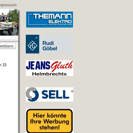
mpressum
n 15