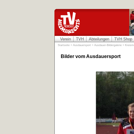
Verein
TVH
Abteilungen
TVH Shop
Startseite
>
Ausdauersport
>
Ausdauer-Bildergalerie
>
Kreism
Bilder vom Ausdauersport