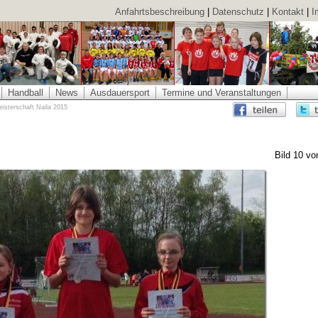
Anfahrtsbeschreibung
|
Datenschutz
|
Kontakt
|
I
Handball
News
Ausdauersport
Termine und Veranstaltungen
eisterschaft Naila 2015
Bild 10 vo