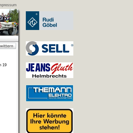
mpressum
n 19