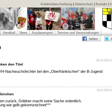
Anfahrtsbeschreibung
|
Datenschutz
|
Kontakt
|
I
Handball
News
Ausdauersport
Termine und Veranstaltungen
g
02.12.2013 
ken den Titel
H-Nachwuchsfechter bei den „Oberfränkischen“ der B-Jugend
18.11.2013 
 München
ngen zurück, Göldner macht seine Sache ordentlich.
ng wie gelb gekennzeichnet***