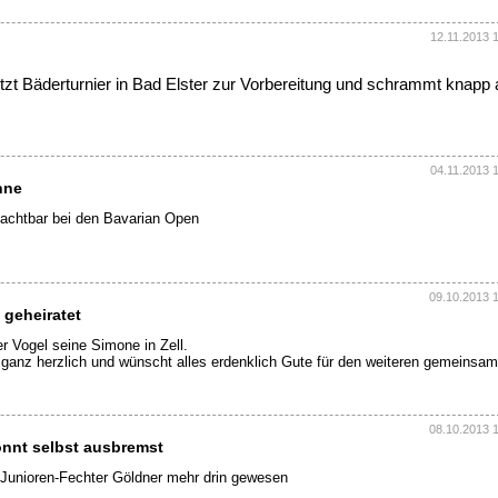
12.11.2013 
tzt Bäderturnier in Bad Elster zur Vorbereitung und schrammt knapp
04.11.2013 
hne
achtbar bei den Bavarian Open
09.10.2013 
 geheiratet
r Vogel seine Simone in Zell.
r ganz herzlich und wünscht alles erdenklich Gute für den weiteren gemeinsa
08.10.2013 
nnt selbst ausbremst
-Junioren-Fechter Göldner mehr drin gewesen