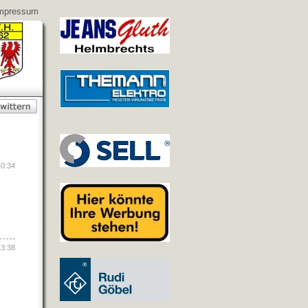
mpressum
10:34
13:38