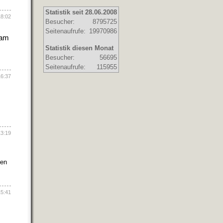
Statistik seit 28.06.2008
18:02
Besucher:
8795725
Seitenaufrufe:
19970986
 am
Statistik diesen Monat
Besucher:
56695
Seitenaufrufe:
115955
16:37
13:19
men
15:41