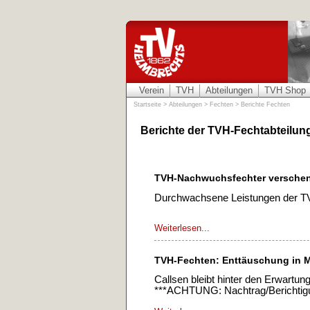
Verein
TVH
Abteilungen
TVH Shop
Startseite
>
Abteilungen
>
Fechten
>
Berichte Fechten
Berichte der TVH-Fechtabteilun
TVH-Nachwuchsfechter verschen
Durchwachsene Leistungen der TV
Weiterlesen...
TVH-Fechten: Enttäuschung in
Callsen bleibt hinter den Erwartu
***ACHTUNG: Nachtrag/Berichtigu