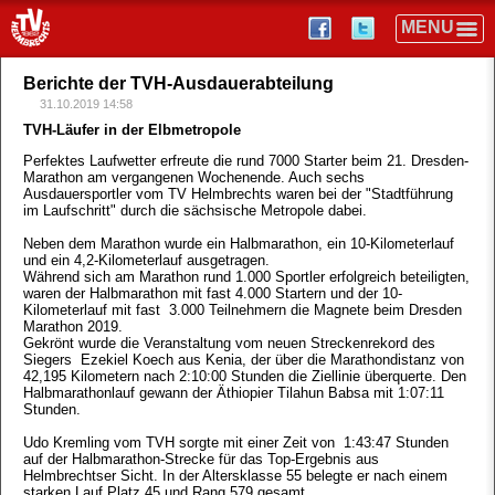
Berichte der TVH-Ausdauerabteilung
31.10.2019 14:58
TVH-Läufer in der Elbmetropole
Perfektes Laufwetter erfreute die rund 7000 Starter beim 21. Dresden-
Marathon am vergangenen Wochenende. Auch sechs
Ausdauersportler vom TV Helmbrechts waren bei der "Stadtführung
im Laufschritt" durch die sächsische Metropole dabei.
Neben dem Marathon wurde ein Halbmarathon, ein 10-Kilometerlauf
und ein 4,2-Kilometerlauf ausgetragen.
Während sich am Marathon rund 1.000 Sportler erfolgreich beteiligten,
waren der Halbmarathon mit fast 4.000 Startern und der 10-
Kilometerlauf mit fast 3.000 Teilnehmern die Magnete beim Dresden
Marathon 2019.
Gekrönt wurde die Veranstaltung vom neuen Streckenrekord des
Siegers Ezekiel Koech aus Kenia, der über die Marathondistanz von
42,195 Kilometern nach 2:10:00 Stunden die Ziellinie überquerte. Den
Halbmarathonlauf gewann der Äthiopier Tilahun Babsa mit 1:07:11
Stunden.
Udo Kremling vom TVH sorgte mit einer Zeit von 1:43:47 Stunden
auf der Halbmarathon-Strecke für das Top-Ergebnis aus
Helmbrechtser Sicht. In der Altersklasse 55 belegte er nach einem
starken Lauf Platz 45 und Rang 579 gesamt.