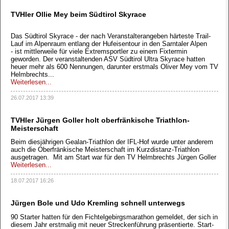
TVHler Ollie Mey beim Südtirol Skyrace
Das Südtirol Skyrace - der nach Veranstalterangeben härteste Trail-
Lauf im Alpenraum entlang der Hufeisentour in den Sarntaler Alpen
- ist mittlerweile für viele Extremsportler zu einem Fixtermin
geworden. Der veranstaltenden ASV Südtirol Ultra Skyrace hatten
heuer mehr als 600 Nennungen, darunter erstmals Oliver Mey vom TV
Helmbrechts...
Weiterlesen...
26.07.2017 13:39
TVHler Jürgen Goller holt oberfränkische Triathlon-
Meisterschaft
Beim diesjährigen Gealan-Triathlon der IFL-Hof wurde unter anderem
auch die Oberfränkische Meisterschaft im Kurzdistanz-Triathlon
ausgetragen. Mit am Start war für den TV Helmbrechts Jürgen Goller
Weiterlesen...
18.07.2017 16:26
Jürgen Bole und Udo Kremling schnell unterwegs
90 Starter hatten für den Fichtelgebirgsmarathon gemeldet, der sich in
diesem Jahr erstmalig mit neuer Streckenführung präsentierte. Start-