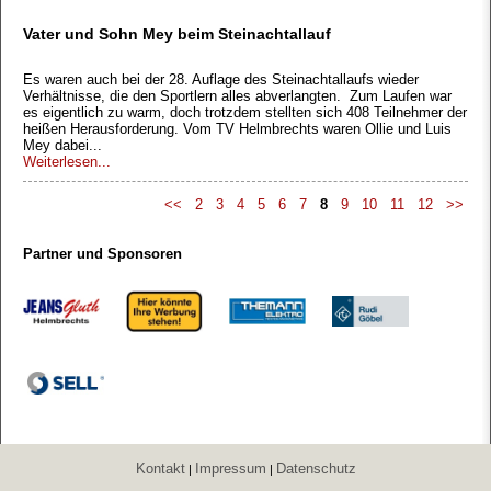
Vater und Sohn Mey beim Steinachtallauf
Es waren auch bei der 28. Auflage des Steinachtallaufs wieder
Verhältnisse, die den Sportlern alles abverlangten. Zum Laufen war
es eigentlich zu warm, doch trotzdem stellten sich 408 Teilnehmer der
heißen Herausforderung. Vom TV Helmbrechts waren Ollie und Luis
Mey dabei...
Weiterlesen...
<<
2
3
4
5
6
7
8
9
10
11
12
>>
Partner und Sponsoren
Kontakt
Impressum
Datenschutz
|
|