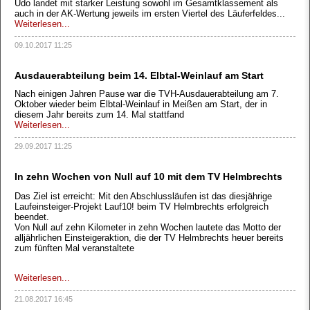
Udo landet mit starker Leistung sowohl im Gesamtklassement als
auch in der AK-Wertung jeweils im ersten Viertel des Läuferfeldes...
Weiterlesen...
09.10.2017 11:25
Ausdauerabteilung beim 14. Elbtal-Weinlauf am Start
Nach einigen Jahren Pause war die TVH-Ausdauerabteilung am 7.
Oktober wieder beim Elbtal-Weinlauf in Meißen am Start, der in
diesem Jahr bereits zum 14. Mal stattfand
Weiterlesen...
29.09.2017 11:25
In zehn Wochen von Null auf 10 mit dem TV Helmbrechts
Das Ziel ist erreicht: Mit den Abschlussläufen ist das diesjährige
Laufeinsteiger-Projekt Lauf10! beim TV Helmbrechts erfolgreich
beendet.
Von Null auf zehn Kilometer in zehn Wochen lautete das Motto der
alljährlichen Einsteigeraktion, die der TV Helmbrechts heuer bereits
zum fünften Mal veranstaltete
Weiterlesen...
21.08.2017 16:45