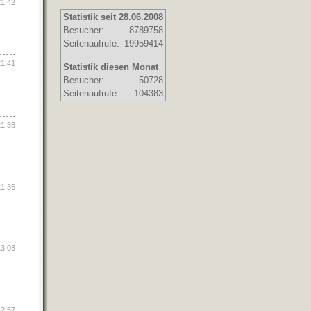
21:42
Statistik seit 28.06.2008
Besucher:
8789758
Seitenaufrufe:
19959414
21:41
Statistik diesen Monat
Besucher:
50728
Seitenaufrufe:
104383
21:38
21:36
13:03
12:57