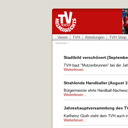
Verein
TVH
Abteilungen
TVH Shop
Startseite
>
Stadtbild verschönert (Septembe
TVH baut "Mutzenbrunnen" bei der Jah
Weiterlesen...
Strahlende Handballer (August 1
Bürgermeister ehrte Handball-Nachwu
Weiterlesen...
Jahreshauptversammlung des TV
Karlheinz Gluth steht dem TVH auch i
Weiterlesen...