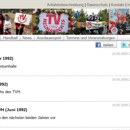
Anfahrtsbeschreibung
|
Datenschutz
|
Kontakt
|
I
Handball
News
Ausdauersport
Termine und Veranstaltungen
14.05.2009 
r 1992)
nturnhalle
14.05.2009 
992)
chs des TVH
14.05.2009 
H (Juni 1992)
n den nächsten beiden Jahren vor