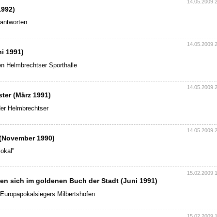
14.05.2009 
1992)
rantworten
14.05.2009 
ni 1991)
en Helmbrechtser Sporthalle
14.05.2009 
ter (März 1991)
der Helmbrechtser
14.05.2009 
 (November 1990)
okal"
15.02.2009 
n sich im goldenen Buch der Stadt (Juni 1991)
 Europapokalsiegers Milbertshofen
15.02.2009 