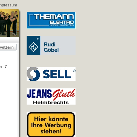
mpressum
on 7