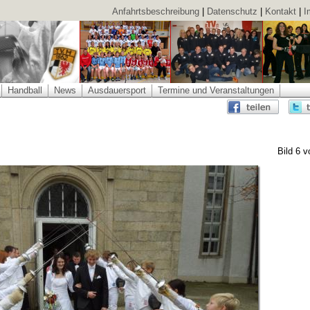
Anfahrtsbeschreibung
|
Datenschutz
|
Kontakt
|
I
Handball
News
Ausdauersport
Termine und Veranstaltungen
Bild 6 v