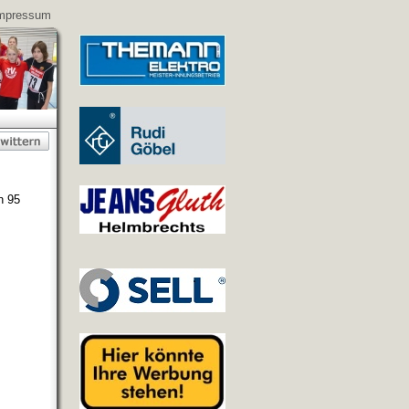
mpressum
n 95