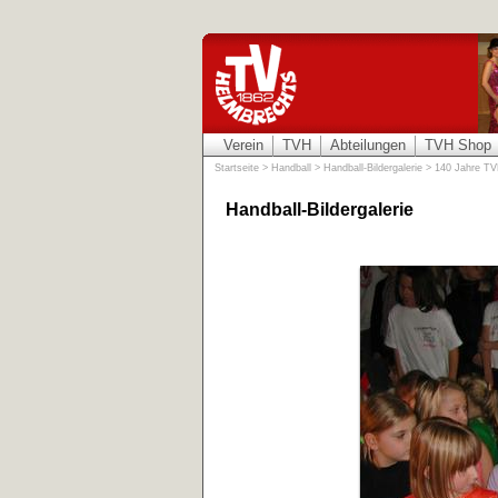
Verein
TVH
Abteilungen
TVH Shop
Startseite
>
Handball
>
Handball-Bildergalerie
>
140 Jahre T
Handball-Bildergalerie